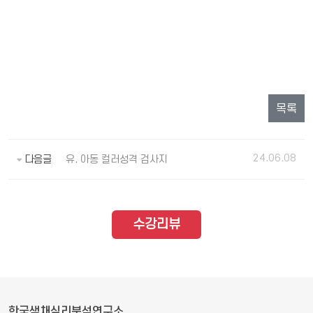
목록
24.06.08
다음글
유. 아동 컬러성격 검사지
수강리뷰
한국색채심리분석연구소