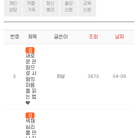
개인
커플·
정신
출강
교육
상담
가족
병리
신청
신청
번호
제목
글쓴이
조회
날짜
색
채
새로
심
리
운 관
상
담
점으
사
로 사
2
이상
3673
04-09
람의
마음
을 읽
는 법
색
채
색채
심
리
심리
상
담
를 만
사