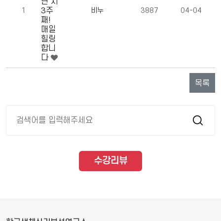
난 지
1
3주
비누
3887
04-04
째!
매일
힐링
합니
다
목록
수강리뷰