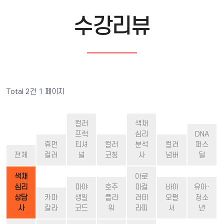
수강리뷰
Total 2건
1 페이지
컬러
색채
프럭
심리
DNA
휴먼
티셔
컬러
분석
컬러
퍼스
전체
컬러
널
코칭
사
넘버
털
색채
아로
심리
마야
호주
마컬
바이
유아·
상담
카마
생일
플라
러테
오펄
청소
사
칼라
코드
워
라피
서
년