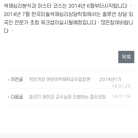
색채심리분석과 마스터 코스는 2014년 6월부터시작합니댜 ㆍ
2014년 7월 한국미술색채심리상담학회에서는 솔루션 상담 외
국인 전문가 초청 워크셥이실시될예정입니댜ㆍ많은참여바랍니
댜 ㆍ
목록
이전글
작은거장 어린이색채학교수업장면ㆍ ㆍ2014년1기
14.01.25
14.01.14
다음글
호리기 레이꼬 교수님과 진행하는 컬러코칭