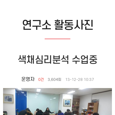
연구소 활동사진
색채심리분석 수업중
운영자
0건
3,604회
13-12-28 10:37