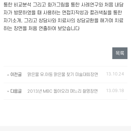
통한 비교분석 그리고 화가그림을 통한 사례연구와 처믐 내담
자가 방문하였을 때 사용하는 면접지작성과 컬러색칠을 통한
자기소개, 그리고 상담사와 치료사의 상담교환을 해가며 치료
하는 장면을 처음 연출하여 보았습니다
목록
13.10.24
이전글
맑은물 유.아동 맑은물 찾기 미술대회장면
13.09.18
다음글
2013년 MBC 돌아오라 며느리 촬영장면