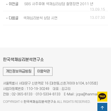
이전글
SBS 사주후애 색채심리상담 촬영장면 2011 년
13.09.15
13.07.30
다음글
색채심리분석 상담 시연
한국색채심리분석연구소
개인정보취급방침
이용약관
서울특별시 서대문구 신촌역로 16 (대현동,신촌가이아 b104, b105호)
사업자등록번호 : 110-19-30249
대표 : 김규리
전화 : 02-365-8133 · 010-5334-8133
E-Mail : jcpa@hanmail.net
COPYRIGHT ©
한국색채심리분석연구소
ALL RIGHTS RESERVED.