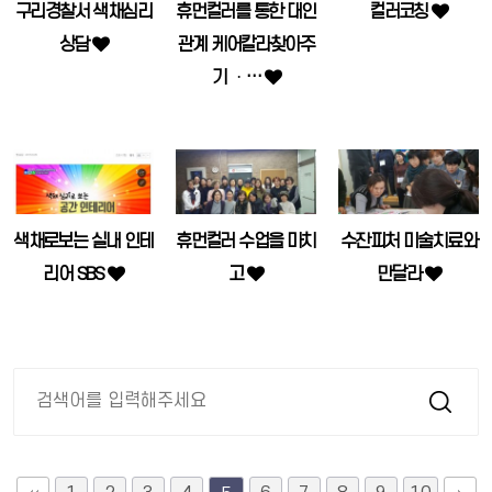
구리경찰서 색채심리
휴먼컬러를 통한 대인
컬러코칭
상담
관계 케어칼라찾아주
기 ᆞ…
색채로보는 실내 인테
휴먼컬러 수업을 마치
수잔피처 미술치료와
리어 SBS
고
만달라