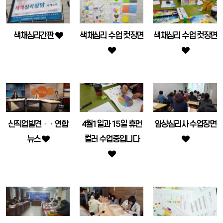
색채심리간판
색채심리 수업 컷장면
색채심리 수업 컷장면
신직업발견ᆞᆞ연합
4월1일과 15일 휴먼
임상심리사 수업장면
뉴스
컬러 수업중입니다