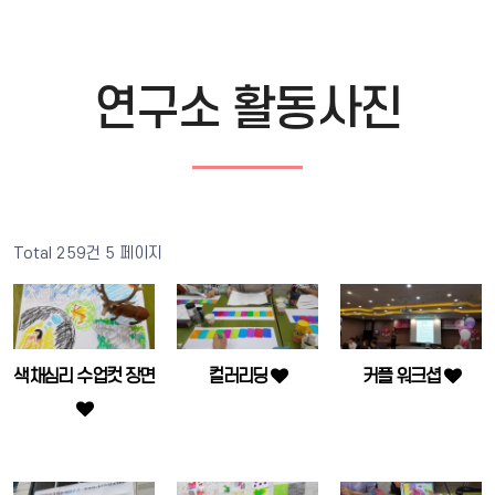
연구소 활동사진
Total 259건
5 페이지
색채심리 수업컷 장면
컬러리딩
커플 워크셥