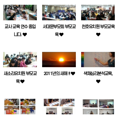
교사 교육 연수 중입
서대문부모회 부모교
천호유치원 부모교육
니다.
육
새소리유치원 부모교
2011년의 새해 !!
색채심리분석교육,
육